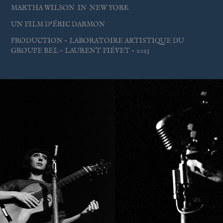
MARTHA WILSON IN NEW YORK
UN FILM D'
É
RIC DARMON
PRODUCTION -
LABORATOIRE ARTISTIQUE DU
GROUPE B
EL - LAURENT FI
É
VET
-
2023
ANNE SYLVESTRE